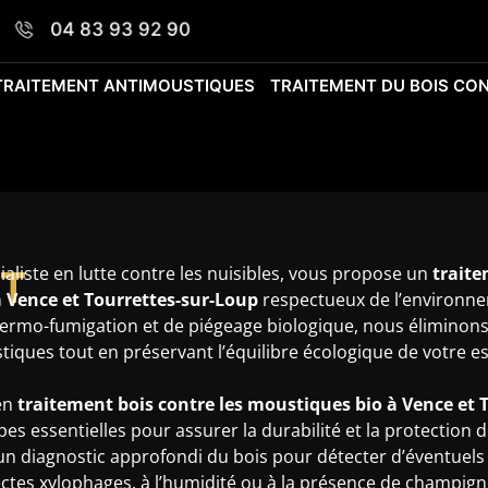
04 83 93 92 90
TRAITEMENT ANTIMOUSTIQUES
TRAITEMENT DU BOIS CON
T
aliste en lutte contre les nuisibles, vous propose un
traite
 Vence et Tourrettes-sur-Loup
respectueux de l’environne
ermo-fumigation et de piégeage biologique, nous éliminons
iques tout en préservant l’équilibre écologique de votre e
en
traitement bois contre les moustiques bio
à Vence et 
pes essentielles pour assurer la durabilité et la protection
 diagnostic approfondi du bois pour détecter d’éventuels 
ectes xylophages, à l’humidité ou à la présence de champign