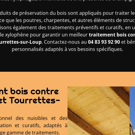
oduits de préservation du bois sont appliqués pour traiter le
 ce que les poutres, charpentes, et autres éléments de struc
sons également des traitements préventifs et curatifs, en u
 le xylophène pour garantir un meilleur
traitement bois co
ourrettes-sur-Loup
. Contactez-nous au
04 83 93 92 90
et bén
personnalisés adaptés à vos besoins spécifiques.
t bois contre
et Tourrettes-
onnel des nuisibles et des
tion et curatifs, adaptés à
rge gamme de traitements.