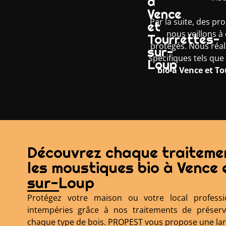
à
Vence
Par la suite, des pr
et
nous veillons à
Tourrettes-
protégés. Nous réali
sur-
spécifiques tels que
Loup
bio à Vence et T
Découvrez chaque traitemen
les moustiques bio à Vence 
sur-Loup
Protégez votre maison ou votre local professi
intempéries grâce à nos traitements de préserva
chaque type de bois. PROPEST vous propose une la