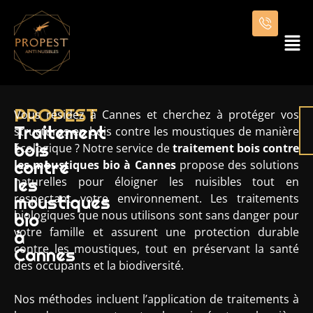
PROPEST
Vous résidez à Cannes et cherchez à protéger vos
Traitement
structures en bois contre les moustiques de manière
bois
écologique ? Notre service de
traitement bois contre
contre
les moustiques bio à Cannes
propose des solutions
les
naturelles pour éloigner les nuisibles tout en
respectant votre environnement. Les traitements
moustiques
biologiques que nous utilisons sont sans danger pour
bio
votre famille et assurent une protection durable
à
contre les moustiques, tout en préservant la santé
Cannes
des occupants et la biodiversité.
Nos méthodes incluent l’application de traitements à