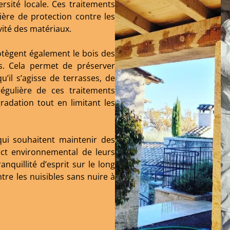
rsité locale. Ces traitements
ière de protection contre les
évité des matériaux.
otègent également le bois des
es. Cela permet de préserver
u’il s’agisse de terrasses, de
 régulière de ces traitements
radation tout en limitant les
qui souhaitent maintenir des
act environnemental de leurs
nquillité d’esprit sur le long
re les nuisibles sans nuire à