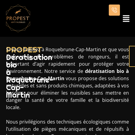
PROPEST
Si vous habitez à Roquebrune-Cap-Martin et que vous
Dératisation
rencontrez des problèmes de rongeurs, il est
bio
important d’agir rapidement pour protéger votre
à
environnement. Notre service de
dératisation bio à
Roquebrune-
Roquebrune-Cap-Martin
vous propose des solutions
naturelles et sans produits chimiques, adaptées à vos
Cap-
besoins, pour éliminer les nuisibles sans mettre en
Martin
danger la santé de votre famille et la biodiversité
locale.
Nous privilégions des techniques écologiques comme
l’utilisation de pièges mécaniques et de répulsifs à