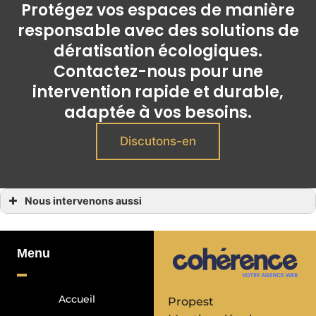
Protégez vos espaces de manière
responsable avec des solutions de
dératisation écologiques.
Contactez-nous pour une
intervention rapide et durable,
adaptée à vos besoins.
Discutons-en
Nous intervenons aussi
Dératisation bio
Dératisation bio à Cannes
Dératisation bio à Valbonne
Dératisation bio à Roquefort-les-Pins
Menu
Dératisation bio à Mouans-Sartoux
Dératisation bio à Nice
Dératisation bio à Saint-Jean-Cap-Ferrat
Dératisation bio à Èze
Accueil
Propest
Dératisation bio à Saint-Tropez
Dératisation bio à Roquebrune-Cap-Martin