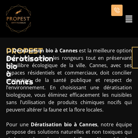
PROPEST
La
Dératisation bio à Cannes
est la meilleure option
Dératisation
pour lutter contre les rongeurs tout en préservant
bio
l’équilibre écologique de la ville. Cannes, avec ses
à
espaces résidentiels et commerciaux, doit concilier
Cannes
protection de la santé publique et respect de
l’environnement. En choisissant une dératisation
biologique, vous éliminez efficacement les nuisibles
sans l’utilisation de produits chimiques nocifs qui
peuvent altérer la faune et la flore locales.
Pour une
Dératisation bio
à Cannes
, notre équipe
propose des solutions naturelles et non toxiques qui