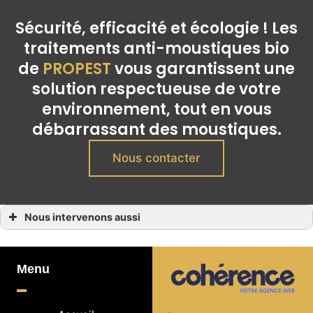
Sécurité, efficacité et écologie ! Les
traitements anti-moustiques bio
de
PROPEST
vous garantissent une
solution respectueuse de votre
environnement, tout en vous
débarrassant des moustiques.
Nous contacter
Nous intervenons aussi
Traitement anti moustiques bio
Traitement anti moustiques bio à Antibes
Traitement anti moustiques bio à Cagnes-sur-Mer
Traitement anti moustiques bio à Cannes
Menu
Traitement anti moustiques bio à Èze
Traitement anti moustiques bio à Mandelieu-la-Napoule
Traitement anti moustiques bio à Nice
Traitement anti moustiques bio à Opio